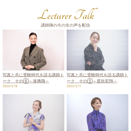
Lecturer Talk
講師陣の今の生の声を配信
写真と共に受験時代を語る講師ト
写真と共に受験時代を語る講師ト
ーク その⑤～星吹彩翔～
ーク その⑥～湊璃飛～
2023.12.11
2023.12.18