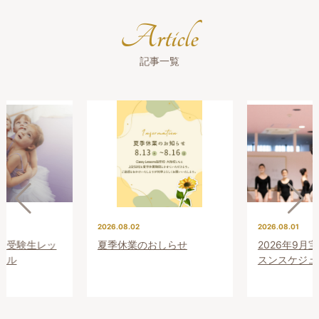
Article
記事一覧
2026.08.02
2026.08.01
プレ受験生レッ
夏季休業のおしらせ
2026年9月
ール
スンスケジュ