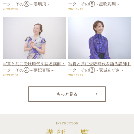
ーク その⑤～星吹彩翔～
ーク その⑥～湊璃飛～
2023.12.11
2023.12.18
写真と共に受験時代を語る講師ト
写真と共に受験時代を語る講師ト
ーク その④～夢妃杏瑠～
ーク その③～壱城あずさ～
2023.12.04
2023.11.27
もっと見る