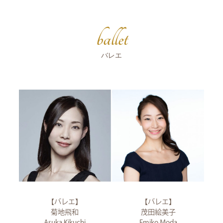
ballet
バレエ
【バレエ】
【バレエ】
菊地飛和
茂田絵美子
Asuka Kikuchi
Emiko Moda