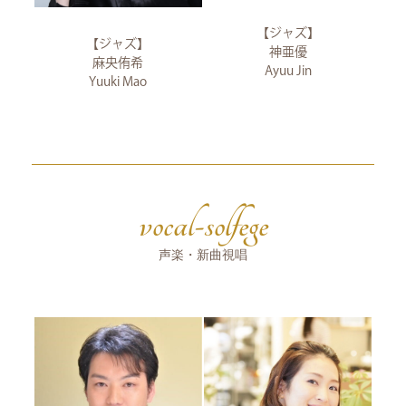
【ジャズ】
【ジャズ】
神亜優
麻央侑希
Ayuu Jin
Yuuki Mao
vocal-solfege
声楽・新曲視唱