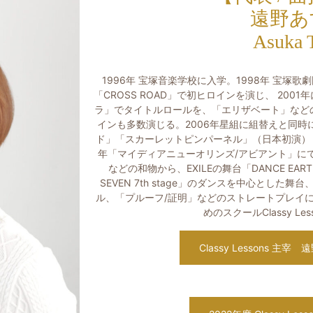
遠野あ
Asuka 
1996年 宝塚音楽学校に入学。1998年 宝塚
「CROSS ROAD」で初ヒロインを演じ、 20
ラ」でタイトルロールを、「エリザベート」など
インも多数演じる。2006年星組に組替えと同
ド」「スカーレットピンパーネル」（日本初演）「
年「マイディアニューオリンズ/アビアント」に
などの和物から、EXILEの舞台「DANCE EA
SEVEN 7th stage」のダンスを中心とし
ル、「プルーフ/証明」などのストレートプレイに
めのスクールClassy L
Classy Lessons 主宰 遠