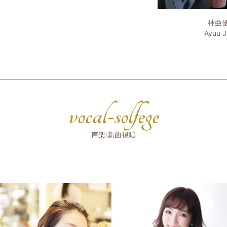
神亜
Ayuu J
vocal-solfege
声楽/新曲視唱