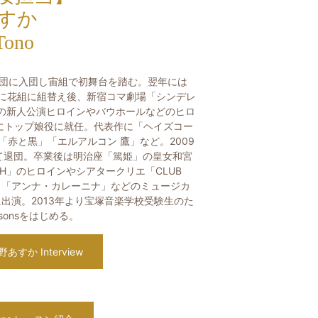
すか
Tono
歌劇団に入団し宙組で初舞台を踏む。翌年には
01年に花組に組替え後、新宿コマ劇場「シンデレ
の新人公演ヒロインやバウホールなどのヒロ
時にトップ娘役に就任。代表作に「ヘイズコー
赤と黒」「エルアルコン 鷹」など。2009
て退団。卒業後は明治座「篤姫」の皇女和宮
RTH」のヒロインやシアタークリエ「CLUB
た舞台、「アンナ・カレーニナ」などのミュージカ
出演。2013年より宝塚音楽学校受験生のた
essonsをはじめる。
野あすか Interview