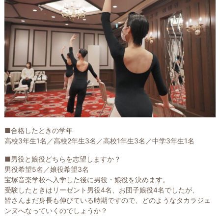
■合格したときの学年
高校3年生1名／高校2年生3名／高校1年生3名／中学3年生1名
■男役と娘役どちらを志望しますか？
男役希望5名／娘役希望3名
宝塚音楽学校へ入学した後に男役・娘役を決めます。
受験したときはリーゼント男役4名、お団子娘役4名でしたが、
皆さんまだ身長も伸びている時期ですので、どのようなタカラジェ
ンヌへなっていくのでしょうか？