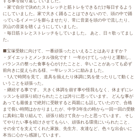
する事を繰り返していました。
・家で自分で決めたストレッチと筋トレをできるだけ毎日するよう
にしていました。家で大きく踊ることはできないので、頭の中で踊
っているイメージを膨らませたり、常に音楽を頭の中で流したり、
沢山の音楽を聴くようにしていました。
・毎日筋トレとストレッチをしていました。 あと、日々歌ってまし
た。
■宝塚受験に向けて、一番頑張ったといえることはありますか？
・ダイエットとメンタル強化です！ 一年かけてしっかりと運動し、
バランスの整った食事を心がけたことと、辛いことがあっても必ず
前向きに捉えられる様、一年レッスンに励みました。
・1人で時間を見て、道具を揃えたり体調に気を使ったりして動くと
いうことを頑張った。
・継続する事です。 大きく体調を崩す事や怪我もなく、休まずにレ
ッスンを頑張り続けられたことは誇りに思っています。 どんな事が
あっても最後まで絶対に受験すると両親にも話していたので、合格
まで長い時間はかかりましたが、中学3年生の時から一回一回の受験
に真剣に取り組んで、頑張り続けて良かったと思っています。 そし
てやりたい事を続けさせてもらい、頑張れる環境にいられたこと、
その全てを支えてくれた家族、先生方、友達など、色々な出会いに
本当に心から感謝しています。