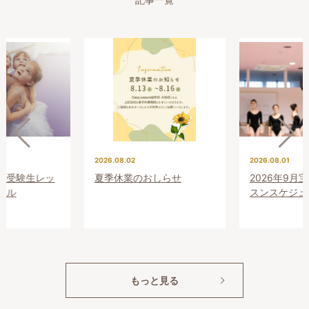
記事一覧
2026.08.02
2026.08.01
プレ受験生レッ
夏季休業のおしらせ
2026年9月
ール
スンスケジュ
もっと見る