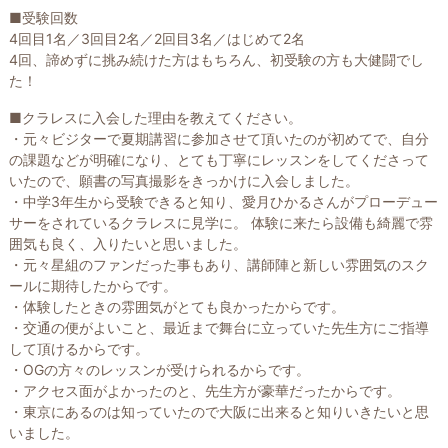
■受験回数
4回目1名／3回目2名／2回目3名／はじめて2名
4回、諦めずに挑み続けた方はもちろん、初受験の方も大健闘でし
た！
■クラレスに入会した理由を教えてください。
・元々ビジターで夏期講習に参加させて頂いたのが初めてで、自分
の課題などが明確になり、とても丁寧にレッスンをしてくださって
いたので、願書の写真撮影をきっかけに入会しました。
・中学3年生から受験できると知り、愛月ひかるさんがプローデュー
サーをされているクラレスに見学に。 体験に来たら設備も綺麗で雰
囲気も良く、入りたいと思いました。
・元々星組のファンだった事もあり、講師陣と新しい雰囲気のスク
ールに期待したからです。
・体験したときの雰囲気がとても良かったからです。
・交通の便がよいこと、最近まで舞台に立っていた先生方にご指導
して頂けるからです。
・OGの方々のレッスンが受けられるからです。
・アクセス面がよかったのと、先生方が豪華だったからです。
・東京にあるのは知っていたので大阪に出来ると知りいきたいと思
いました。