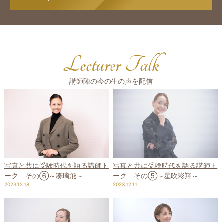
Lecturer Talk
講師陣の今の生の声を配信
写真と共に受験時代を語る講師ト
写真と共に受験時代を語る講師ト
ーク その⑤～星吹彩翔～
ーク その⑥～湊璃飛～
2023.12.11
2023.12.18