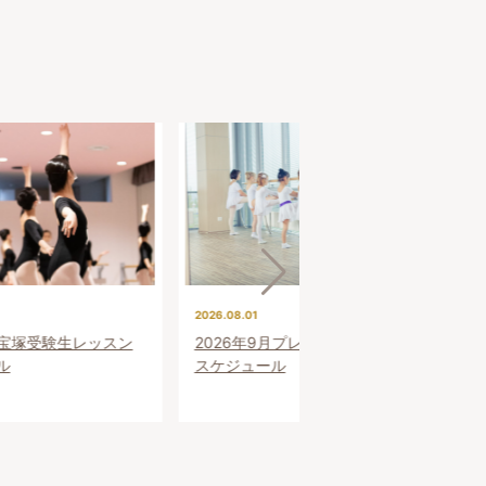
2026.08.01
20
月宝塚受験生レッスン
2026年9月プレ受験生レッスン
2
ル
スケジュール
ス